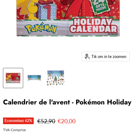
Tik om in te zoomen
Calendrier de l'avent - Pokémon Holiday
Prix initial
Prix actuel
€52,90
€20,00
Economisez
62
%
TVA Comprise