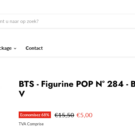
ckage
Contact
BTS - Figurine POP N° 284 - B
V
Prix initial
Prix actuel
€15,50
€5,00
Economisez
68
%
TVA Comprise