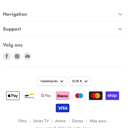
Navigation
Support
Volg ons
Vind
Vind
Vind
ons
ons
ons
op
op
op
Facebook
Instagram
Email
Taal
Valuta
Nederlands
EUR €
Films
Séries TV
Anime
Disney
Mais aussi ...