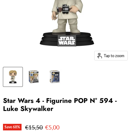
Tap to zoom
Star Wars 4 - Figurine POP N° 594 -
Luke Skywalker
Original price
Current price
€15,50
€5,00
Save
68
%