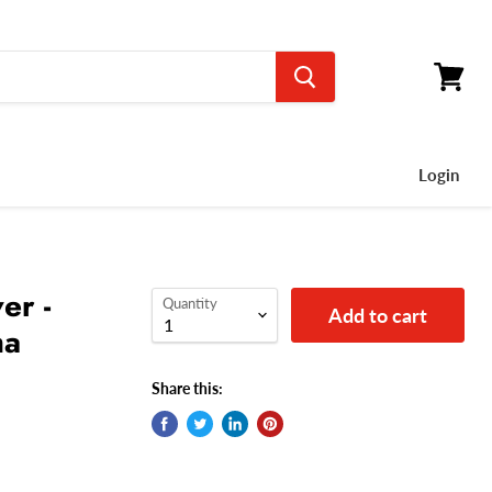
View
cart
Login
er -
Quantity
Add to cart
ma
Share this: