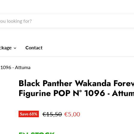
ckage
Contact
 1096 - Attuma
Black Panther Wakanda Forev
Figurine POP N° 1096 - Attu
Original price
Current price
€15,50
€5,00
Save
68
%